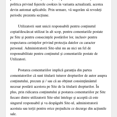
politica privind fișierele cookies în varianta actualizată, acestea
devin automat aplicabile. Prin urmare, vă sugerăm să revedeţi
periodic prezenta secţiune.
Utilizatorii sunt unicii responsabili pentru conţinutul
copiat/descărcat utilizat în alt scop, pentru comentariile postate
pe Site şi pentru consecinţele postărilor lor, inclusiv pentru
respectarea cerinţelor privind protecţia datelor cu caracter
personal. Administratorii Site-ului nu au nici un fel de
responsabilitate pentru conţinutul şi comentariile postate de
Utilizatori.
Postarea comentariilor implică garanţia din partea
comentatorilor că sunt titularii tuturor drepturilor de autor asupra
conţinutului, precum şi / sau că au obţinut consimţământul
necesar postării acestora pe Site de la titularii drepturilor. În
plus, prin ridicarea conţinutului şi postarea comentariilor pe Site
fiecare dintre utilizatorii Site-ului întelege şi acceptă că este
singurul responsabil şi va despăgubi Site-ul, administratorii
acestuia sau terţii pentru orice prejudiciu ce decurge din acţiunile
sale.