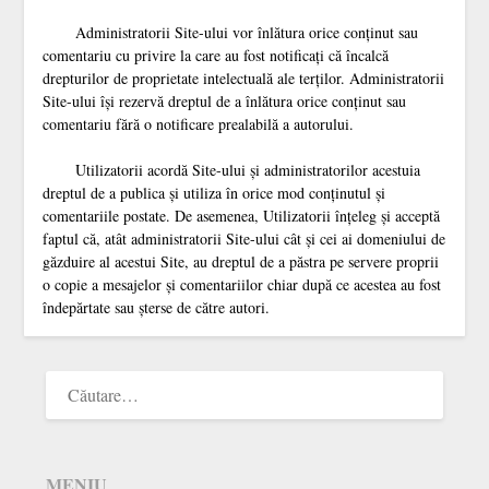
Administratorii Site-ului vor înlătura orice conţinut sau
comentariu cu privire la care au fost notificaţi că încalcă
drepturilor de proprietate intelectuală ale terţilor. Administratorii
Site-ului îşi rezervă dreptul de a înlătura orice conţinut sau
comentariu fără o notificare prealabilă a autorului.
Utilizatorii acordă Site-ului şi administratorilor acestuia
dreptul de a publica şi utiliza în orice mod conţinutul şi
comentariile postate. De asemenea, Utilizatorii înţeleg şi acceptă
faptul că, atât administratorii Site-ului cât şi cei ai domeniului de
găzduire al acestui Site, au dreptul de a păstra pe servere proprii
o copie a mesajelor şi comentariilor chiar după ce acestea au fost
îndepărtate sau şterse de către autori.
MENIU