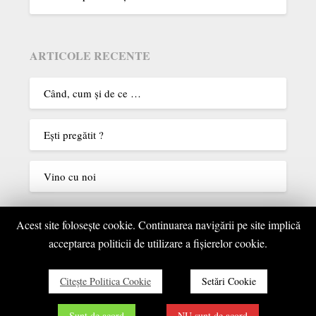
ARTICOLE RECENTE
Când, cum şi de ce …
Eşti pregătit ?
Vino cu noi
Acest site foloseşte cookie. Continuarea navigării pe site implică
COMENTARII RECENTE
acceptarea politicii de utilizare a fişierelor cookie.
Elisabeta Militaru
la
Parcul Targu – Jiu – 1986
Citeşte Politica Cookie
Setări Cookie
Sunt de acord
NU sunt de acord