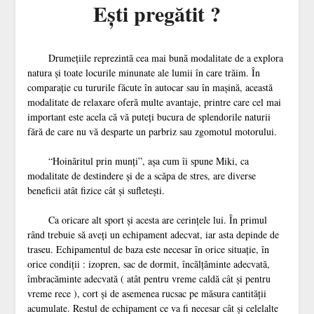
Eşti pregătit ?
Drumeţiile reprezintă cea mai bună modalitate de a explora
natura şi toate locurile minunate ale lumii în care trăim. În
comparaţie cu tururile făcute în autocar sau în maşină, această
modalitate de relaxare oferă multe avantaje, printre care cel mai
important este acela că vă puteţi bucura de splendorile naturii
fără de care nu vă desparte un parbriz sau zgomotul motorului.
“Hoinăritul prin munţi”, aşa cum îi spune Miki, ca
modalitate de destindere şi de a scăpa de stres, are diverse
beneficii atât fizice cât şi sufleteşti.
Ca oricare alt sport şi acesta are cerinţele lui. În primul
rând trebuie să aveţi un echipament adecvat, iar asta depinde de
traseu. Echipamentul de baza este necesar în orice situaţie, în
orice condiţii : izopren, sac de dormit, încălţăminte adecvată,
îmbracăminte adecvată ( atât pentru vreme caldă cât şi pentru
vreme rece ), cort şi de asemenea rucsac pe măsura cantităţii
acumulate. Restul de echipament ce va fi necesar cât şi celelalte