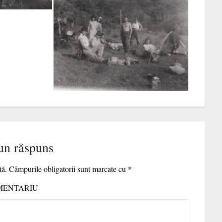
un răspuns
tă.
Câmpurile obligatorii sunt marcate cu
*
MENTARIU